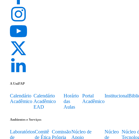
A UniFAP
Calendário
Calendário
Horário
Portal
Institucional
Bibli
Acadêmico
Acadêmico
das
Acadêmico
EAD
Aulas
Ambientes e Serviços
Laboratórios
Comitê
Comissão
Núcleo de
Núcleo
Núcleo 
de
de Ética
Própria
Apoio
de
Tecnolog