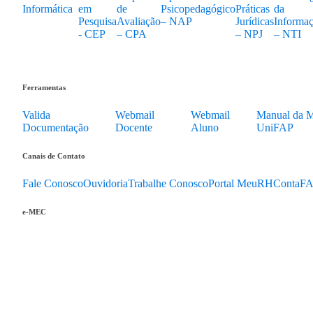
Informática
em
de
Psicopedagógico
Práticas
da
Pesquisa
Avaliação
– NAP
Jurídicas
Informa
- CEP
– CPA
– NPJ
– NTI
Ferramentas
Valida
Webmail
Webmail
Manual da M
Documentação
Docente
Aluno
UniFAP
Canais de Contato
Fale Conosco
Ouvidoria
Trabalhe Conosco
Portal MeuRH
ContaF
e-MEC