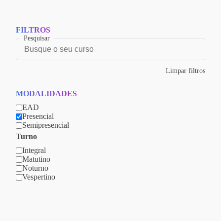
FILTROS
Pesquisar
Busque
o
seu
curso
Limpar filtros
MODALIDADES
EAD
Presencial
Semipresencial
Turno
Integral
Matutino
Noturno
Vespertino