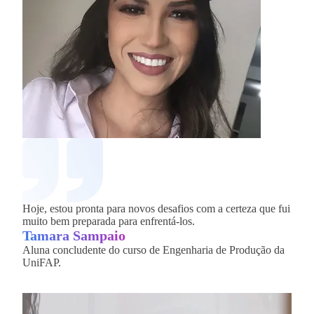
Hoje, estou pronta para novos desafios com a certeza que fui
Dentr
muito bem preparada para enfrentá-los.
ness
Tamara Sampaio
Fer
Aluna concludente do curso de Engenharia de Produção da
Alun
UniFAP.
da U