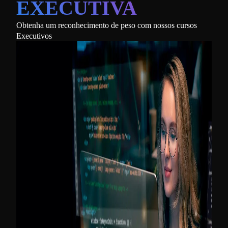
EXECUTIVA
Obtenha um reconhecimento de peso com nossos cursos
Executivos
Imer
Apren
estra
seus 
Insc
Expe