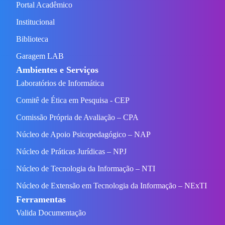
Portal Acadêmico
Institucional
Biblioteca
Garagem LAB
Ambientes e Serviços
Laboratórios de Informática
Comitê de Ética em Pesquisa - CEP
Comissão Própria de Avaliação – CPA
Núcleo de Apoio Psicopedagógico – NAP
Núcleo de Práticas Jurídicas – NPJ
Núcleo de Tecnologia da Informação – NTI
Núcleo de Extensão em Tecnologia da Informação – NExTI
Ferramentas
Valida Documentação