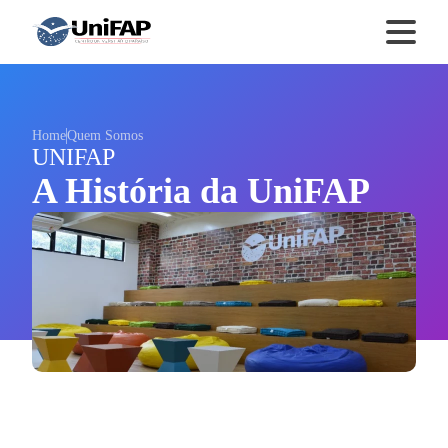
Home
Quem Somos
UNIFAP
A História da UniFAP