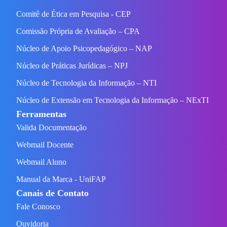
Comitê de Ética em Pesquisa - CEP
Comissão Própria de Avaliação – CPA
Núcleo de Apoio Psicopedagógico – NAP
Núcleo de Práticas Jurídicas – NPJ
Núcleo de Tecnologia da Informação – NTI
Núcleo de Extensão em Tecnologia da Informação – NExTI
Ferramentas
Valida Documentação
Webmail Docente
Webmail Aluno
Manual da Marca - UniFAP
Canais de Contato
Fale Conosco
Ouvidoria