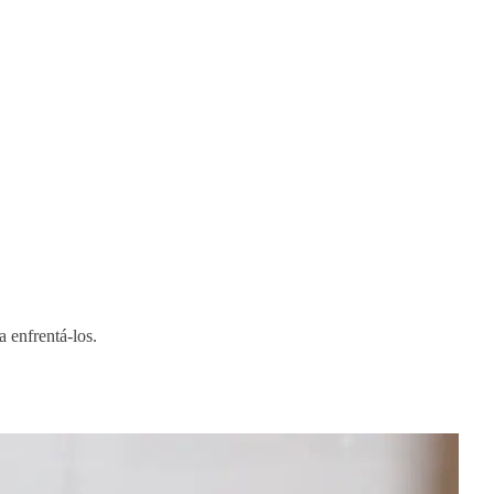
 enfrentá-los.
Dent
Fe
Alun