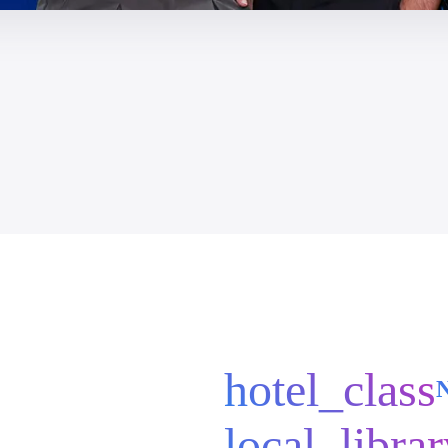
hotel_class
local_libra