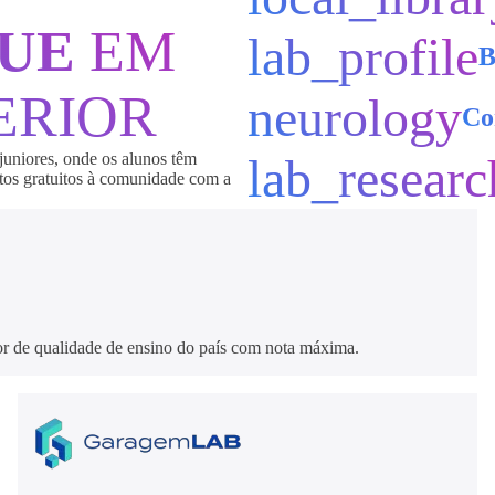
QUE
EM
lab_profile
B
ERIOR
neurology
Co
juniores, onde os alunos têm
lab_researc
ntos gratuitos à comunidade com a
 de qualidade de ensino do país com nota máxima.