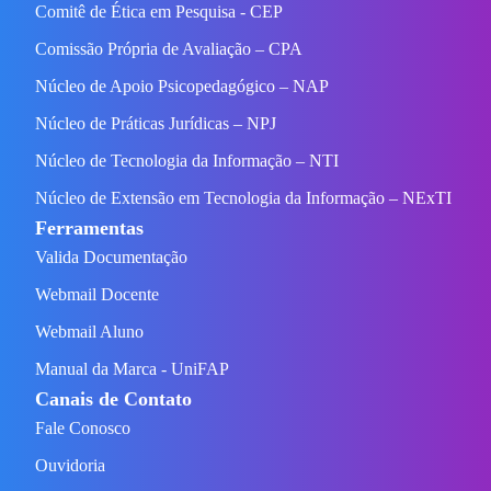
Comitê de Ética em Pesquisa - CEP
Comissão Própria de Avaliação – CPA
Núcleo de Apoio Psicopedagógico – NAP
Núcleo de Práticas Jurídicas – NPJ
Núcleo de Tecnologia da Informação – NTI
Núcleo de Extensão em Tecnologia da Informação – NExTI
Ferramentas
Valida Documentação
Webmail Docente
Webmail Aluno
Manual da Marca - UniFAP
Canais de Contato
Fale Conosco
Ouvidoria