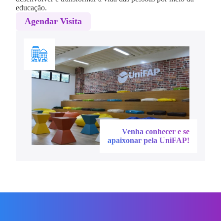
educação.
Agendar Visita
Venha conhecer e se
apaixonar pela UniFAP!