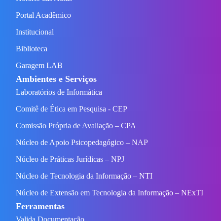
Portal Acadêmico
Institucional
Biblioteca
Garagem LAB
Ambientes e Serviços
Laboratórios de Informática
Comitê de Ética em Pesquisa - CEP
Comissão Própria de Avaliação – CPA
Núcleo de Apoio Psicopedagógico – NAP
Núcleo de Práticas Jurídicas – NPJ
Núcleo de Tecnologia da Informação – NTI
Núcleo de Extensão em Tecnologia da Informação – NExTI
Ferramentas
Valida Documentação