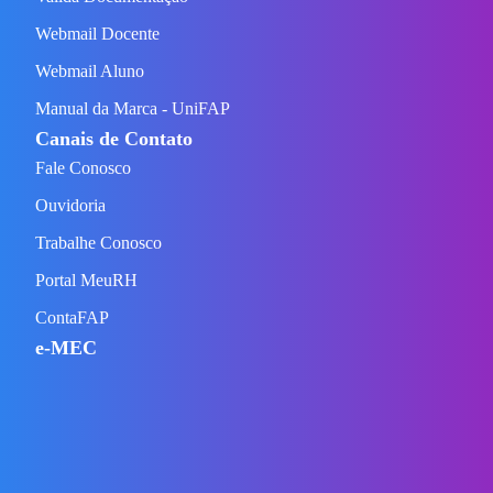
Webmail Docente
Webmail Aluno
Manual da Marca - UniFAP
Canais de Contato
Fale Conosco
Ouvidoria
Trabalhe Conosco
Portal MeuRH
ContaFAP
e-MEC