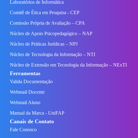
Laboratórios de Informática
Comitê de Ética em Pesquisa - CEP
Comissão Própria de Avaliação – CPA
Núcleo de Apoio Psicopedagógico – NAP
Núcleo de Práticas Jurídicas – NPJ
Núcleo de Tecnologia da Informação – NTI
Núcleo de Extensão em Tecnologia da Informação – NExTI
Ferramentas
Valida Documentação
Webmail Docente
Webmail Aluno
Manual da Marca - UniFAP
Canais de Contato
Fale Conosco