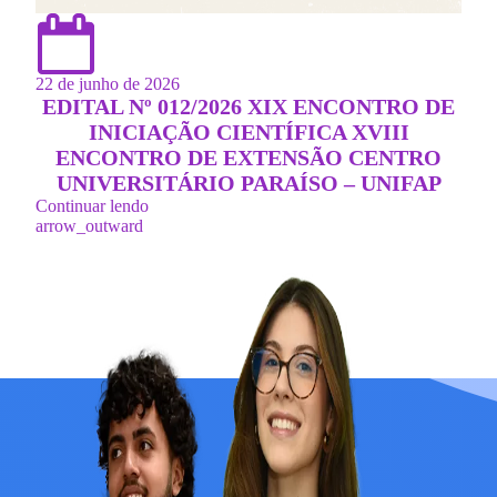
22 de junho de 2026
EDITAL Nº 012/2026 XIX ENCONTRO DE
INICIAÇÃO CIENTÍFICA XVIII
ENCONTRO DE EXTENSÃO CENTRO
UNIVERSITÁRIO PARAÍSO – UNIFAP
Continuar lendo
arrow_outward