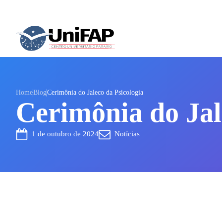
Home
Blog
Cerimônia do Jaleco da Psicologia
Cerimônia do Jal
1 de outubro de 2024
Notícias