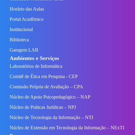
Horário das Aulas
Portal Acadêmico
Institucional
Biblioteca
Garagem LAB
Ambientes e Serviços
Laboratórios de Informática
Comitê de Ética em Pesquisa - CEP
Comissão Própria de Avaliação – CPA
Núcleo de Apoio Psicopedagógico – NAP
Núcleo de Práticas Jurídicas – NPJ
Núcleo de Tecnologia da Informação – NTI
Núcleo de Extensão em Tecnologia da Informação – NExTI