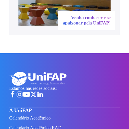
Venha conhecer e se
apaixonar pela UniFAP!
Estamos nas redes sociais:
A UniFAP
Calendário Acadêmico
Calendário Acadêmico EAD