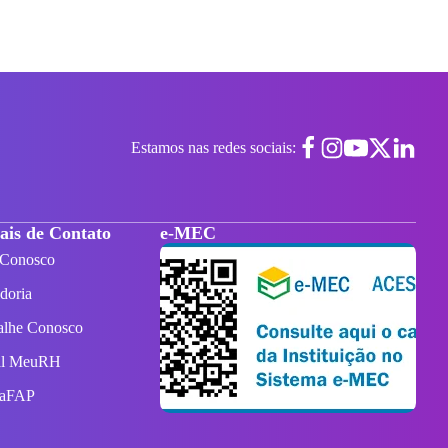
Estamos nas redes sociais:
ais de Contato
e-MEC
 Conosco
doria
alhe Conosco
al MeuRH
taFAP