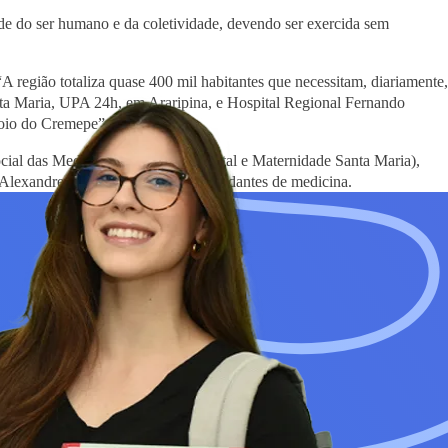
úde do ser humano e da coletividade, devendo ser exercida sem
 região totaliza quase 400 mil habitantes que necessitam, diariamente,
nta Maria, UPA 24h, em Araripina, e Hospital Regional Fernando
oio do Cremepe”, destacou.
ocial das Medianeiras da Paz (Hospital e Maternidade Santa Maria),
Alexandre Lajes e de médicos e estudantes de medicina.