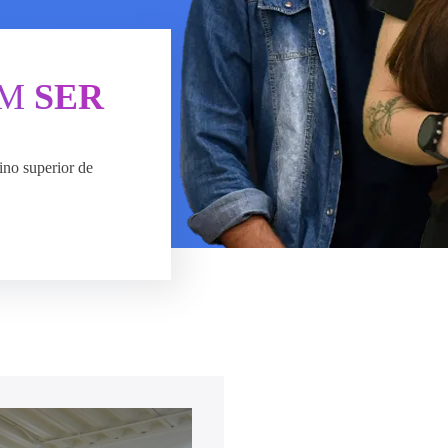
ÉM
SER
ino superior de