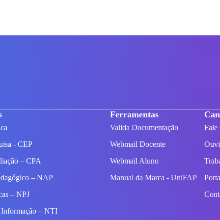
s
Ferramentas
Can
ica
Valida Documentação
Fale
uisa - CEP
Webmail Docente
Ouvi
aliação – CPA
Webmail Aluno
Trab
edagógico – NAP
Manual da Marca - UniFAP
Port
icas – NPJ
Con
 Informação – NTI