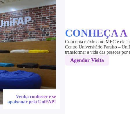
CONHEÇA A
Com nota máxima no MEC e eleita 
Centro Universitário Paraíso – Uni
transformar a vida das pessoas por
Agendar Visita
Venha conhecer e se
apaixonar pela UniFAP!