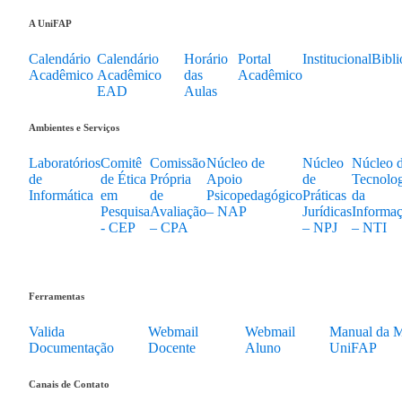
A UniFAP
Calendário
Calendário
Horário
Portal
Institucional
Bibli
Acadêmico
Acadêmico
das
Acadêmico
EAD
Aulas
Ambientes e Serviços
Laboratórios
Comitê
Comissão
Núcleo de
Núcleo
Núcleo 
de
de Ética
Própria
Apoio
de
Tecnolog
Informática
em
de
Psicopedagógico
Práticas
da
Pesquisa
Avaliação
– NAP
Jurídicas
Informa
- CEP
– CPA
– NPJ
– NTI
Ferramentas
Valida
Webmail
Webmail
Manual da M
Documentação
Docente
Aluno
UniFAP
Canais de Contato