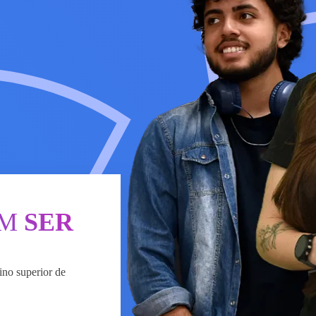
ÉM
SER
ino superior de