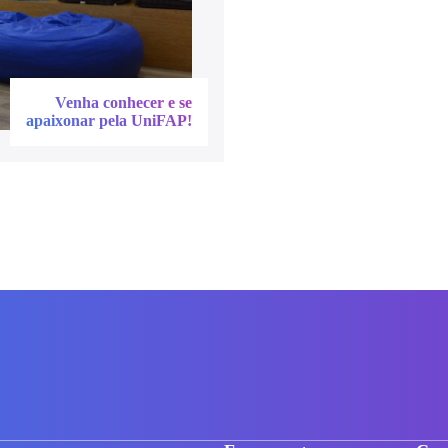
Venha conhecer e se
apaixonar pela UniFAP!