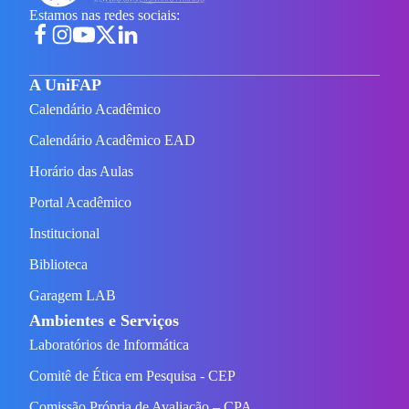
Estamos nas redes sociais:
A UniFAP
Calendário Acadêmico
Calendário Acadêmico EAD
Horário das Aulas
Portal Acadêmico
Institucional
Biblioteca
Garagem LAB
Ambientes e Serviços
Laboratórios de Informática
Comitê de Ética em Pesquisa - CEP
Comissão Própria de Avaliação – CPA