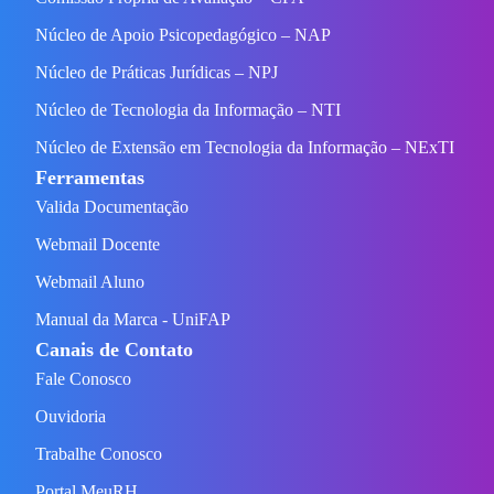
Núcleo de Apoio Psicopedagógico – NAP
Núcleo de Práticas Jurídicas – NPJ
Núcleo de Tecnologia da Informação – NTI
Núcleo de Extensão em Tecnologia da Informação – NExTI
Ferramentas
Valida Documentação
Webmail Docente
Webmail Aluno
Manual da Marca - UniFAP
Canais de Contato
Fale Conosco
Ouvidoria
Trabalhe Conosco
Portal MeuRH