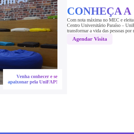
CONHEÇA A
Com nota máxima no MEC e eleita 
Centro Universitário Paraíso – Uni
transformar a vida das pessoas por
Agendar Visita
Venha conhecer e se
apaixonar pela UniFAP!