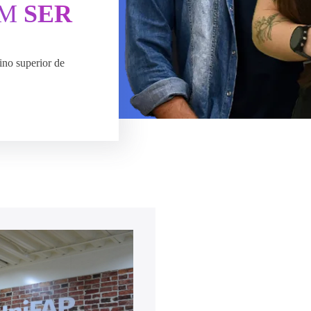
ÉM
SER
ino superior de