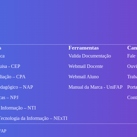
s
Ferramentas
Can
ica
Valida Documentação
Fale
uisa - CEP
Webmail Docente
Ouvi
aliação – CPA
Webmail Aluno
Trab
edagógico – NAP
Manual da Marca - UniFAP
Port
icas – NPJ
Con
 Informação – NTI
Tecnologia da Informação – NExTI
iFAP