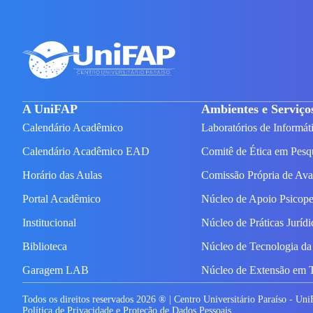
A UniFAP
Ambientes e Serviço
Calendário Acadêmico
Laboratórios de Informát
Calendário Acadêmico EAD
Comitê de Ética em Pesq
Horário das Aulas
Comissão Própria de Av
Portal Acadêmico
Núcleo de Apoio Psicop
Institucional
Núcleo de Práticas Juríd
Biblioteca
Núcleo de Tecnologia da
Garagem LAB
Núcleo de Extensão em 
Todos os direitos reservados
2026
® | Centro Universitário Paraíso - Un
Política de Privacidade e Proteção de Dados Pessoais