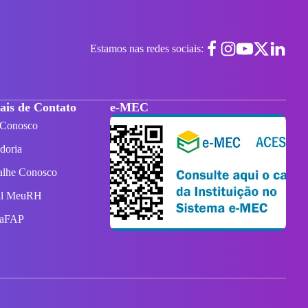
Estamos nas redes sociais:
ais de Contato
e-MEC
 Conosco
doria
alhe Conosco
al MeuRH
taFAP