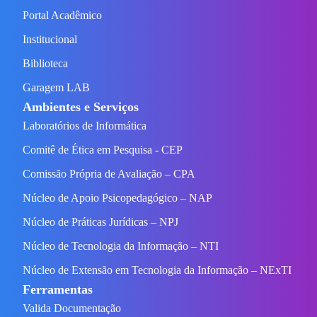
Portal Acadêmico
Institucional
Biblioteca
Garagem LAB
Ambientes e Serviços
Laboratórios de Informática
Comitê de Ética em Pesquisa - CEP
Comissão Própria de Avaliação – CPA
Núcleo de Apoio Psicopedagógico – NAP
Núcleo de Práticas Jurídicas – NPJ
Núcleo de Tecnologia da Informação – NTI
Núcleo de Extensão em Tecnologia da Informação – NExTI
Ferramentas
Valida Documentação