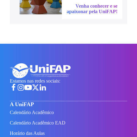
Venha conhecer e se
apaixonar pela UniFAP!
Estamos nas redes sociais:
A UniFAP
Calendário Acadêmico
Calendário Acadêmico EAD
Horário das Aulas