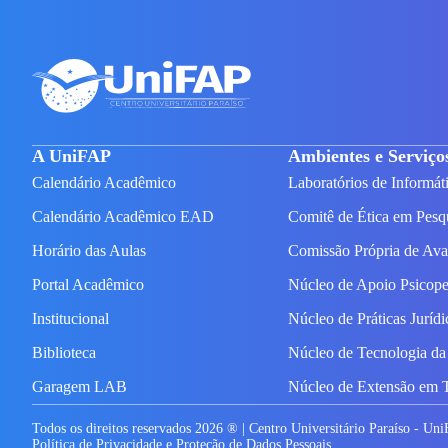
A UniFAP
Ambientes e Serviço
Calendário Acadêmico
Laboratórios de Informát
Calendário Acadêmico EAD
Comitê de Ética em Pesq
Horário das Aulas
Comissão Própria de Av
Portal Acadêmico
Núcleo de Apoio Psicop
Institucional
Núcleo de Práticas Juríd
Biblioteca
Núcleo de Tecnologia da
Garagem LAB
Núcleo de Extensão em 
Todos os direitos reservados
2026
® | Centro Universitário Paraíso - Un
Política de Privacidade e Proteção de Dados Pessoais