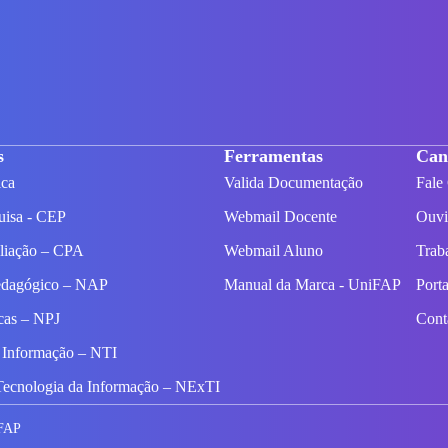
s
Ferramentas
Can
ica
Valida Documentação
Fale
uisa - CEP
Webmail Docente
Ouvi
aliação – CPA
Webmail Aluno
Trab
edagógico – NAP
Manual da Marca - UniFAP
Port
icas – NPJ
Con
 Informação – NTI
Tecnologia da Informação – NExTI
iFAP