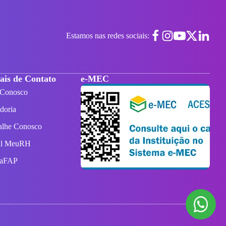
Estamos nas redes sociais:
ais de Contato
e-MEC
 Conosco
doria
alhe Conosco
al MeuRH
taFAP