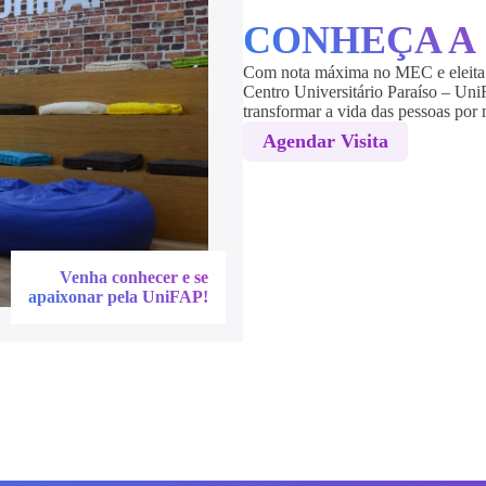
CONHEÇA A
Com nota máxima no MEC e eleita 
Centro Universitário Paraíso – Uni
transformar a vida das pessoas por
Agendar Visita
Venha conhecer e se
apaixonar pela UniFAP!