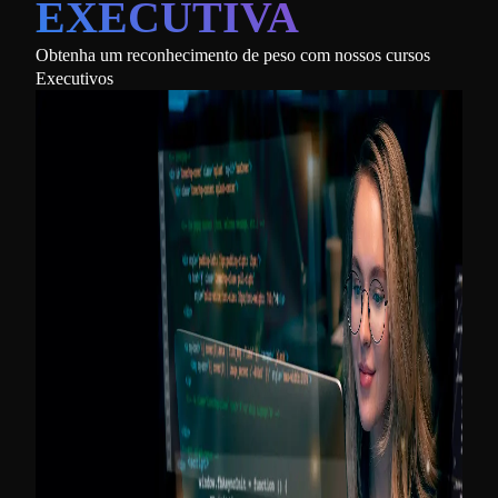
EXECUTIVA
Obtenha um reconhecimento de peso com nossos cursos
Executivos
Imer
Apren
estra
seus 
Insc
Expe