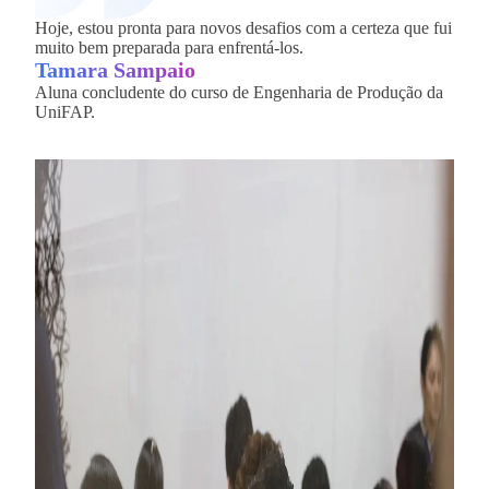
Hoje, estou pronta para novos desafios com a certeza que fui
Dentr
muito bem preparada para enfrentá-los.
ness
Tamara Sampaio
Fer
Aluna concludente do curso de Engenharia de Produção da
Alun
UniFAP.
da U