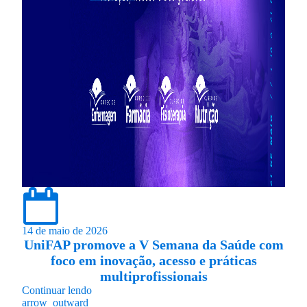
14 de maio de 2026
UniFAP promove a V Semana da Saúde com
foco em inovação, acesso e práticas
multiprofissionais
Continuar lendo
arrow_outward