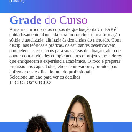
(Enade).
Grade
do Curso
A matriz curricular dos cursos de graduação da UniFAP é
cuidadosamente planejada para proporcionar uma formação
sólida e atualizada, alinhada às demandas do mercado. Com
disciplinas teóricas e práticas, os estudantes desenvolvem
competências essenciais para suas áreas de atuação, além de
contar com atividades complementares e projetos inovadores
que enriquecem a experiência acadêmica. O foco é preparar
profissionais capacitados, éticos e inovadores, prontos para
enfrentar os desafios do mundo profissional.
Selecione um ano para ver os detalhes
1º CICLO
2º CICLO
JANEIRO A JUNHO
JANEIRO A JUNHO
360
360
horas
horas
18
18
CRD
CRD
Projeto de Formação e Carreira: Conhecimentos,
Sustentabilidade e Responsabilidade Socioambiental
Habilidades e Atitudes
60
horas
60
3
CRD
horas
3
Projeto de Formação e Carreira: Indicadores de Gestão
CRD
Economia e Regionalidade
60
horas
60
3
CRD
horas