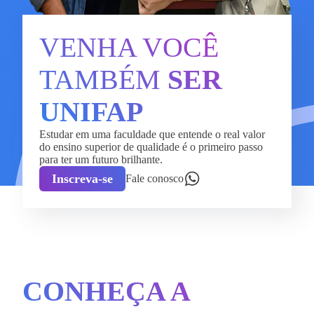
Marketing e Estratégia
60
horas
60
3
CRD
horas
3
Projeto Integrador: Consultoria em Marketing Digital
CRD
VENHA VOCÊ
Projeto Integrador: Planejamento Estratégico e de
60
horas
Marketing
3
CRD
60
Tecnologia e Sistema de Informação para Gestão
horas
TAMBÉM
SER
3
60
CRD
horas
Direito Empresarial e do Consumidor
3
CRD
UNIFAP
60
horas
3
CRD
Estudar em uma faculdade que entende o real valor
do ensino superior de qualidade é o primeiro passo
para ter um futuro brilhante.
Inscreva-se
Fale conosco
CONHEÇA A