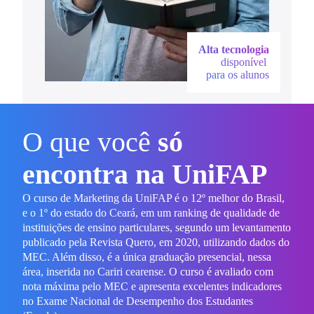
Alta tecnologia
disponível
para os alunos
O que você
só
encontra na UniFAP
O curso de Marketing da UniFAP é o 12º melhor do Brasil,
e o 1º do estado do Ceará, em um ranking de qualidade de
instituições de ensino particulares, segundo um levantamento
publicado pela Revista Quero, em 2020, utilizando dados do
MEC. Além disso, é a única graduação presencial, nessa
área, inserida no Cariri cearense. O curso é avaliado com
nota máxima pelo MEC e apresenta excelentes indicadores
no Exame Nacional de Desempenho dos Estudantes