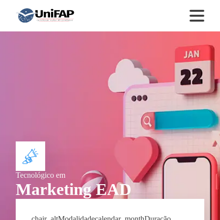
Tecnológico
em
Marketing EAD
chair_alt
Modalidade
calendar_month
Duração