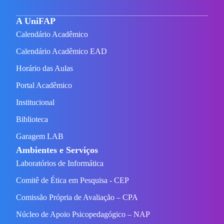
A UniFAP
Calendário Acadêmico
Calendário Acadêmico EAD
Horário das Aulas
Portal Acadêmico
Institucional
Biblioteca
Garagem LAB
Ambientes e Serviços
Laboratórios de Informática
Comitê de Ética em Pesquisa - CEP
Comissão Própria de Avaliação – CPA
Núcleo de Apoio Psicopedagógico – NAP