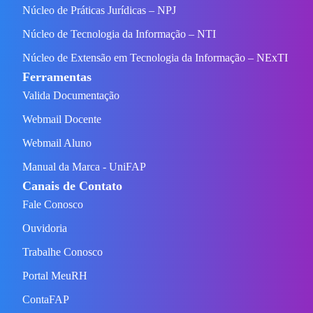
Núcleo de Práticas Jurídicas – NPJ
Núcleo de Tecnologia da Informação – NTI
Núcleo de Extensão em Tecnologia da Informação – NExTI
Ferramentas
Valida Documentação
Webmail Docente
Webmail Aluno
Manual da Marca - UniFAP
Canais de Contato
Fale Conosco
Ouvidoria
Trabalhe Conosco
Portal MeuRH
ContaFAP