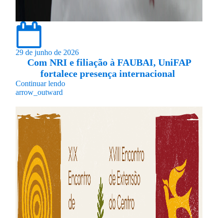
29 de junho de 2026
Com NRI e filiação à FAUBAI, UniFAP
fortalece presença internacional
Continuar lendo
arrow_outward