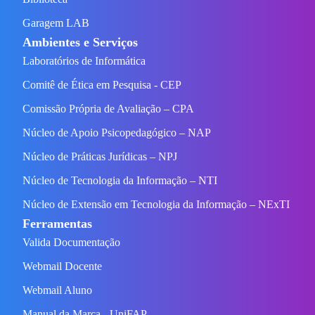
Garagem LAB
Ambientes e Serviços
Laboratórios de Informática
Comitê de Ética em Pesquisa - CEP
Comissão Própria de Avaliação – CPA
Núcleo de Apoio Psicopedagógico – NAP
Núcleo de Práticas Jurídicas – NPJ
Núcleo de Tecnologia da Informação – NTI
Núcleo de Extensão em Tecnologia da Informação – NExTI
Ferramentas
Valida Documentação
Webmail Docente
Webmail Aluno
Manual da Marca - UniFAP