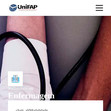
Bacharelado
em
Enfermagem
chair_alt
Modalidade