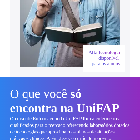
Alta tecnologia
disponível
para os alunos
O que você
só
encontra na UniFAP
O curso de Enfermagem da UniFAP forma enfermeiros
qualificados para o mercado oferecendo laboratórios dotados
de tecnologias que aproximam os alunos de situações
práticas e clínicas. Além disso, o currículo moderno