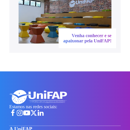
Venha conhecer e se
apaixonar pela UniFAP!
Estamos nas redes sociais:
A UniFAP