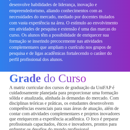
desenvolve habilidades de liderança, inovação e
empreendedorismo, aliando conhecimentos com as
necessidades do mercado, mediado por docentes titulados
com vasta experiência na área. O estímulo ao envolvimento
em atividades de pesquisa e extensão é uma das marcas do
curso. Os alunos têm a possibilidade de enriquecer sua
formação se inserindo precocemente nas atividades
complementares que ampliam o currículo nos grupos de
pesquisa e de ligas acadêmicas fortalecendo o caráter do
perfil profissional dos alunos.
Grade
do Curso
A matriz curricular dos cursos de graduação da UniFAP é
cuidadosamente planejada para proporcionar uma formação
sólida e atualizada, alinhada às demandas do mercado. Com
disciplinas teóricas e práticas, os estudantes desenvolvem
competências essenciais para suas áreas de atuação, além de
contar com atividades complementares e projetos inovadores
que enriquecem a experiência acadêmica. O foco é preparar
profissionais capacitados, éticos e inovadores, prontos para
enfrentar os desafios do mundo profissional.