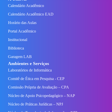
Calendário Acadêmico
Calendário Acadêmico EAD
Horário das Aulas
Portal Acadêmico
Institucional
Biblioteca
Garagem LAB
Ambientes e Serviços
Laboratórios de Informática
Comitê de Ética em Pesquisa - CEP
Comissão Própria de Avaliação – CPA
Núcleo de Apoio Psicopedagógico – NAP
Núcleo de Práticas Jurídicas – NPJ