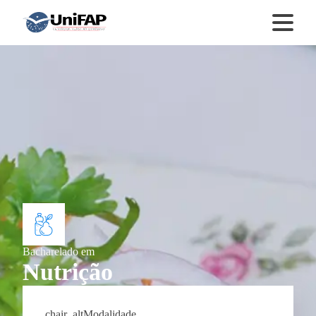
Bacharelado
em
Nutrição
chair_alt
Modalidade