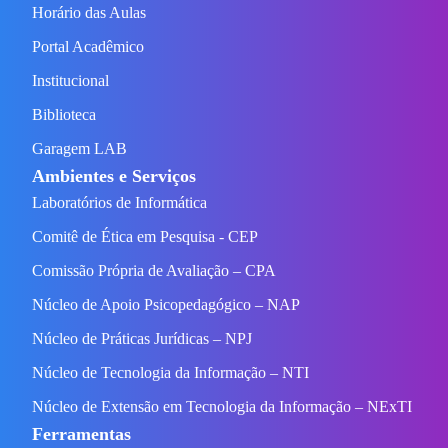
Horário das Aulas
Portal Acadêmico
Institucional
Biblioteca
Garagem LAB
Ambientes e Serviços
Laboratórios de Informática
Comitê de Ética em Pesquisa - CEP
Comissão Própria de Avaliação – CPA
Núcleo de Apoio Psicopedagógico – NAP
Núcleo de Práticas Jurídicas – NPJ
Núcleo de Tecnologia da Informação – NTI
Núcleo de Extensão em Tecnologia da Informação – NExTI
Ferramentas