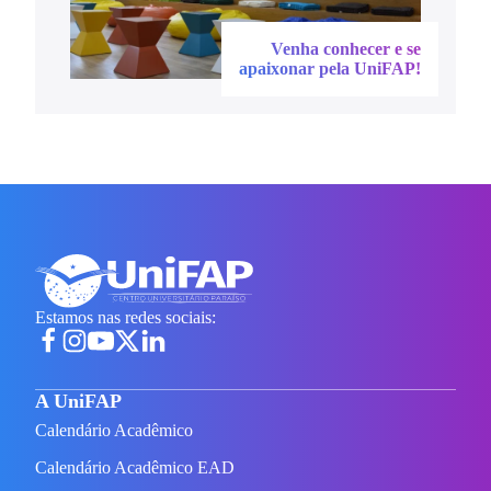
Venha conhecer e se
apaixonar pela UniFAP!
Estamos nas redes sociais:
A UniFAP
Calendário Acadêmico
Calendário Acadêmico EAD