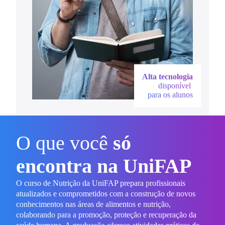
Alta tecnologia
disponível
para os alunos
O que você
só
encontra na UniFAP
O curso de Nutrição da UniFAP prepara profissionais
atualizados e comprometidos com a construção de novos
conhecimentos nas áreas de alimentos e nutrição,
colaborando para a promoção, proteção e recuperação da