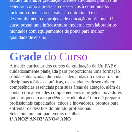
saúde humana. A graduação oferece atividades práticas de
extensão como a prestação de serviços à comunidade,
incluindo orientação e avaliação nutricional e o
desenvolvimento de projetos de educação nutricional. O
curso possui uma infraestrutura moderna com laboratórios
montados com equipamentos de ponta para melhor
qualidade de ensino.
Grade
do Curso
A matriz curricular dos cursos de graduação da UniFAP é
cuidadosamente planejada para proporcionar uma formação
sólida e atualizada, alinhada às demandas do mercado. Com
disciplinas teóricas e práticas, os estudantes desenvolvem
competências essenciais para suas áreas de atuação, além de
contar com atividades complementares e projetos inovadores
que enriquecem a experiência acadêmica. O foco é preparar
profissionais capacitados, éticos e inovadores, prontos para
enfrentar os desafios do mundo profissional.
Selecione um ano para ver os detalhes
1º ANO
2º ANO
3º ANO
4º ANO
MÓDULO BRANCO
MÓDULO BRANCO
MÓDULO BRANCO
MÓDULO BRANCO
420
420
420
280
horas
horas
horas
horas