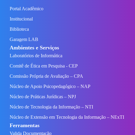
Portal Acadêmico
Institucional
Biblioteca
Garagem LAB
Ambientes e Serviços
Laboratórios de Informática
Comitê de Ética em Pesquisa - CEP
Comissão Própria de Avaliação – CPA
Núcleo de Apoio Psicopedagógico – NAP
Núcleo de Práticas Jurídicas – NPJ
Núcleo de Tecnologia da Informação – NTI
Núcleo de Extensão em Tecnologia da Informação – NExTI
Ferramentas
Valida Documentação