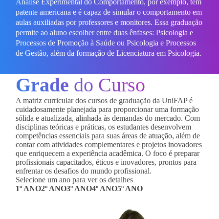
Análise Experimental do Comportamento, por exemplo, tem
patente americana e é capaz de simular o comportamento em
aulas auxiliadas por professores e monitores. Essa graduação
permite ao aluno escolher entre duas ênfases: Psicologia e
Processos de Promoção à Saúde ou Psicologia e Processos
de Gestão, além da formação de Licenciatura em Psicologia.
Grade
do Curso
A matriz curricular dos cursos de graduação da UniFAP é
cuidadosamente planejada para proporcionar uma formação
sólida e atualizada, alinhada às demandas do mercado. Com
disciplinas teóricas e práticas, os estudantes desenvolvem
competências essenciais para suas áreas de atuação, além de
contar com atividades complementares e projetos inovadores
que enriquecem a experiência acadêmica. O foco é preparar
profissionais capacitados, éticos e inovadores, prontos para
enfrentar os desafios do mundo profissional.
Selecione um ano para ver os detalhes
1º ANO
2º ANO
3º ANO
4º ANO
5º ANO
MÓDULO BRANCO
MÓDULO BRANCO
MÓDULO BRANCO
MÓDULO BRANCO
MÓDULO BRANCO
420
420
420
340
400
horas
horas
horas
horas
horas
20
20
20
16
19
CRD
CRD
CRD
CRD
CRD