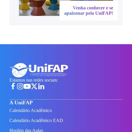
Venha conhecer e se
apaixonar pela UniFAP!
Estamos nas redes sociais:
A UniFAP
Calendário Acadêmico
Calendário Acadêmico EAD
Horário das Aulas