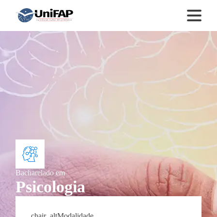
Bacharelado
em
Psicologia
chair_alt
Modalidade