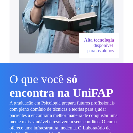
Alta tecnologia
disponível
para os alunos
O que você
só
encontra na UniFAP
A graduação em Psicologia prepara futuros profissionais
com pleno domínio de técnicas e teorias para ajudar
pacientes a encontrar a melhor maneira de conquistar uma
mente mais saudável e resolverem seus conflitos. O curso
oferece uma infraestrutura moderna. O Laboratório de